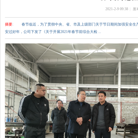
岷
2021-2-9 09:38
|
发
山
机
摘要
: 春节临近，为了贯彻中央、省、市及上级部门关于节日期间加强安全生
械
安过好年，公司下发了《关于开展2021年春节前综合大检 ...
有
限
责
任
公
司